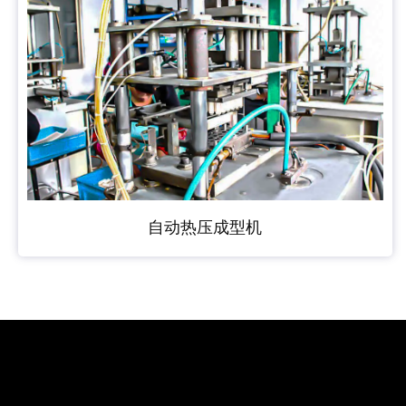
⾃动热压成型机