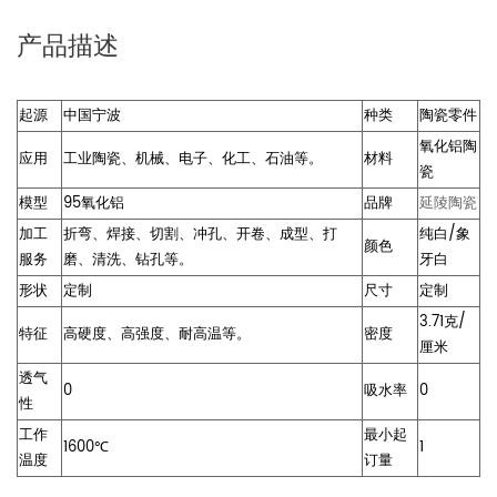
产品描述
起源
中国宁波
种类
陶瓷零件
氧化铝陶
应用
工业陶瓷、机械、电子、化工、石油等。
材料
瓷
模型
95氧化铝
品牌
延陵陶瓷
加工
折弯、焊接、切割、冲孔、开卷、成型、打
纯白/象
颜色
服务
磨、清洗、钻孔等。
牙白
形状
定制
尺寸
定制
3.71克/
特征
高硬度、高强度、耐高温等。
密度
厘米
透气
0
吸水率
0
性
工作
最小起
1600℃
1
温度
订量